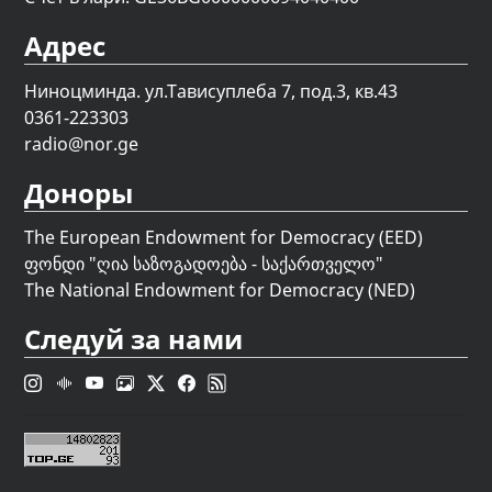
Адрес
Ниноцминда. ул.Тависуплеба 7, под.3, кв.43
0361-223303
radio@nor.ge
Доноры
The European Endowment for Democracy (EED)
ფონდი "
ღია საზოგადოება - საქართველო
"
The National Endowment for Democracy (NED)
Следуй за нами