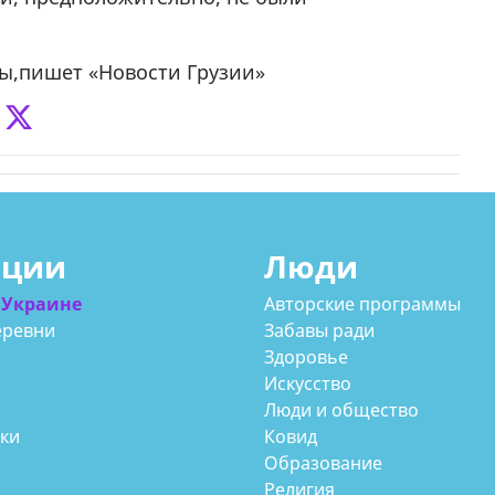
ы,пишет «Новости Грузии»
ации
Люди
 Украине
Авторские программы
еревни
Забавы ради
Здоровье
Искусство
Люди и общество
аки
Ковид
Образование
Религия