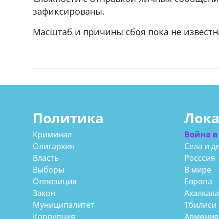
зафиксированы.
Масштаб и причины сбоя пока не известн
Политика
Лок
Криминал
Война в
Олигархия
Села и д
Власть
Росссия
Выборы
В мире
Оппозиция
Европа
Закон
Ахалкал
Муниципалитет
Тбилиси
Коррупция
Армения