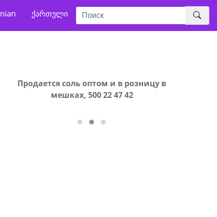
nian
ქართული
В городе Ниноцминда около фастфуда Hask
Продается соль оптом и в розницу в
Сро
cдается в аренду дом, 571 30 57
мешках, 500 22 47 42
57Whatsap/Viber