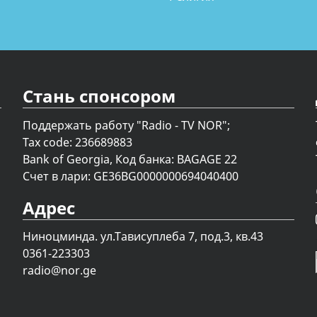
Стань спонсором
Поддержать работу "Radio - TV NOR";
Tax code: 236689883
Bank of Georgia, Код банка: BAGAGE 22
Счет в лари: GE36BG0000000694040400
Адрес
Ниноцминда. ул.Тависуплеба 7, под.3, кв.43
0361-223303
radio@nor.ge