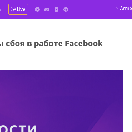
Arme
Live
а
 сбоя в работе Facebook
алка
4