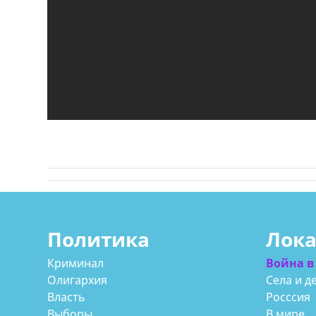
Политика
Лок
Криминал
Война в
Олигархия
Села и д
Власть
Росссия
Выборы
В мире