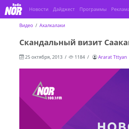
Новости
Дайджест
Программы
Реклам
Видео
Ахалкалаки
Скандальный визит Саака
25 октября, 2013
1184
Ararat Tttyan