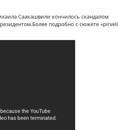
да Hask
7
ихаила Саакашвили кончилось скандалом
езидентом.Более подробно с сюжете «pirveli