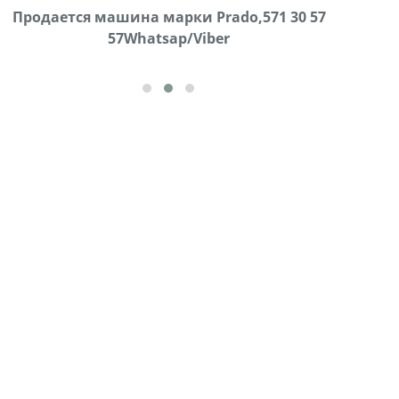
Продаются грабли под лощадь ,+995 551 08 62
Продается машина марки Prado,571 30 57
В горо
57Whatsap/Viber
72