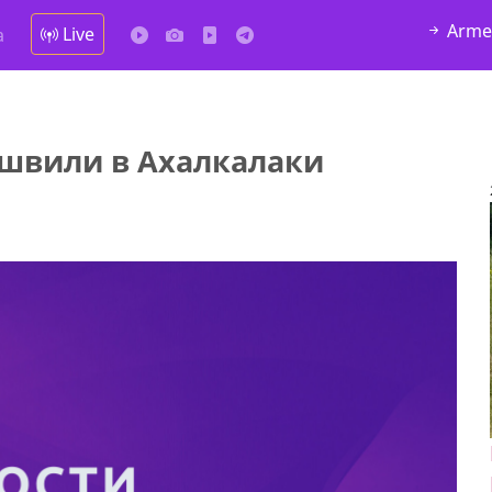
Arme
Live
а
швили в Ахалкалаки