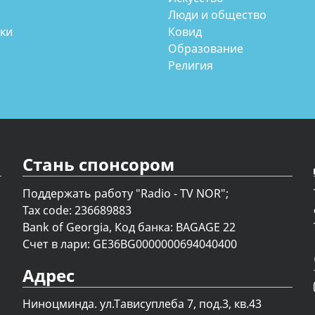
Люди и общество
аки
Ковид
Образование
Религия
Стань спонсором
Поддержать работу "Radio - TV NOR";
Tax code: 236689883
Bank of Georgia, Код банка: BAGAGE 22
Счет в лари: GE36BG0000000694040400
Адрес
Ниноцминда. ул.Тависуплеба 7, под.3, кв.43