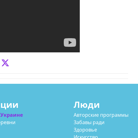
ации
Люди
 Украине
Авторские программы
еревни
Забавы ради
Здоровье
Искусство