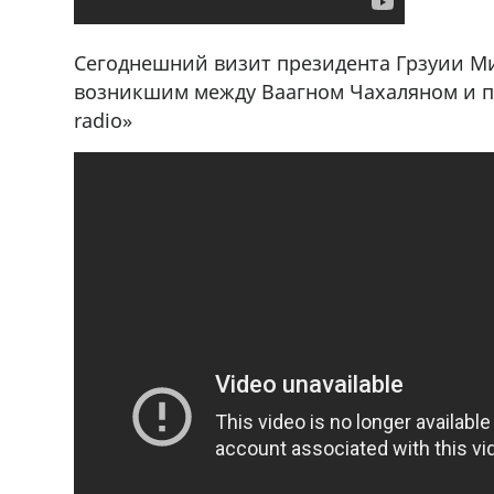
,+995 551 08 62
В городе Ниноцминда около фастфу
cдается в аренду дом, 571 30 5
Сегоднешний визит президента Грзуии М
57Whatsap/Viber
возникшим между Ваагном Чахаляном и пр
radio»