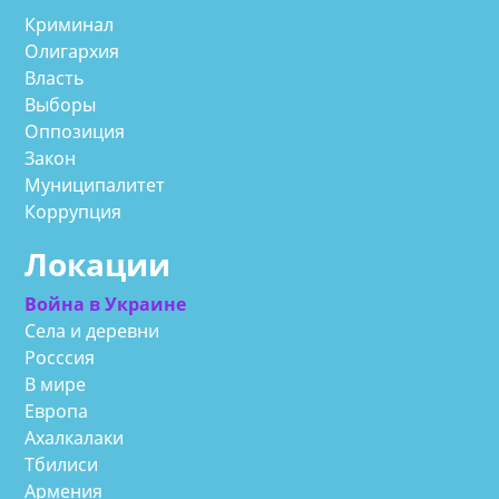
Криминал
Олигархия
Власть
Выборы
Оппозиция
Закон
Муниципалитет
Коррупция
Локации
Война в Украине
Села и деревни
Росссия
В мире
Европа
Ахалкалаки
Тбилиси
Армения