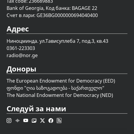
Tax code: 236689883
Bank of Georgia, Код банка: BAGAGE 22
Счет в лари: GE36BG0000000694040400
Адрес
Ниноцминда. ул.Тависуплеба 7, под.3, кв.43
0361-223303
radio@nor.ge
Доноры
The European Endowment for Democracy (EED)
ფონდი "
ღია საზოგადოება - საქართველო
"
The National Endowment for Democracy (NED)
Следуй за нами