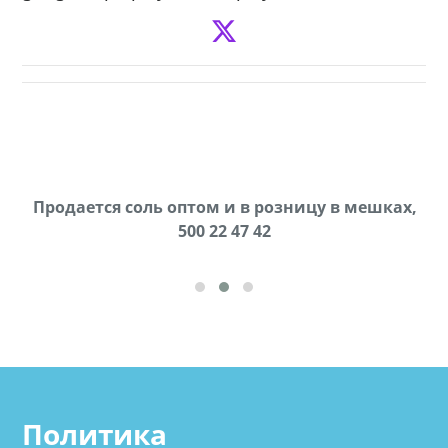
Продается соль оптом и в розницу в мешках,
В городе Ниноцминда около фастфуда Hask
cдается в аренду дом, 571 30 57 57Whatsap/Viber
500 22 47 42
Политика