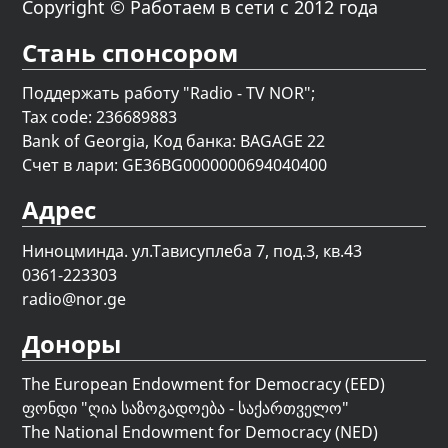
Copyright © Работаем в сети с 2012 года
Стань спонсором
Поддержать работу "Radio - TV NOR";
Tax code: 236689883
Bank of Georgia, Код банка: BAGAGE 22
Счет в лари: GE36BG0000000694040400
Адрес
Ниноцминда. ул.Тависуплеба 7, под.3, кв.43
0361-223303
radio@nor.ge
Доноры
The European Endowment for Democracy (EED)
ფონდი "
ღია საზოგადოება - საქართველო
"
The National Endowment for Democracy (NED)