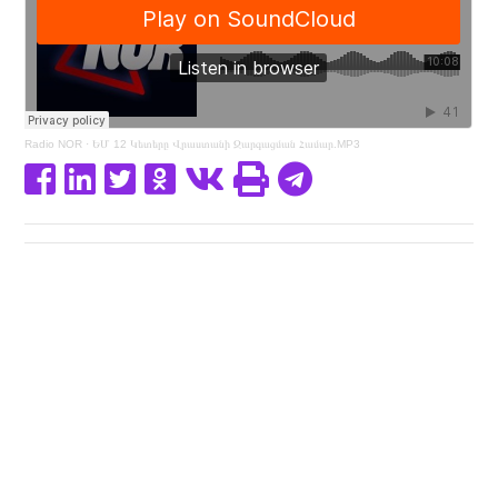
Radio NOR
·
ԵՄ 12 Կետերը Վրաստանի Զարգացման Համար.MP3