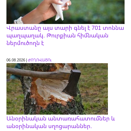
Վրաստանը այս տարի գնել է 701 տոննա
պաղպաղակ. Թուրքիան հիմնական
ներմուծողն է
06.08.2026 |
ԺՈՂՈՎԱԾՈւ
Անօրինական անտառահատումներ և
անօրինական սղոցարաններ.