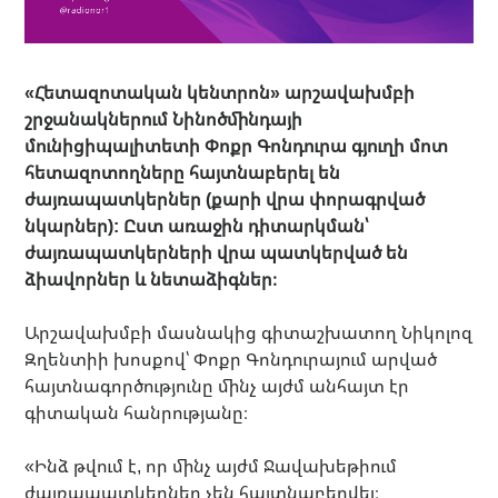
«Հետազոտական կենտրոն» արշավախմբի
շրջանակներում Նինոծմինդայի
մունիցիպալիտետի Փոքր Գոնդուրա գյուղի մոտ
հետազոտողները հայտնաբերել են
ժայռապատկերներ (քարի վրա փորագրված
նկարներ): Ըստ առաջին դիտարկման՝
ժայռապատկերների վրա պատկերված են
ձիավորներ և նետաձիգներ։
Արշավախմբի մասնակից գիտաշխատող Նիկոլոզ
Զղենտիի խոսքով՝ Փոքր Գոնդուրայում արված
հայտնագործությունը մինչ այժմ անհայտ էր
գիտական հանրությանը։
«Ինձ թվում է, որ մինչ այժմ Ջավախեթիում
ժայռապատկերներ չեն հայտնաբերվել։