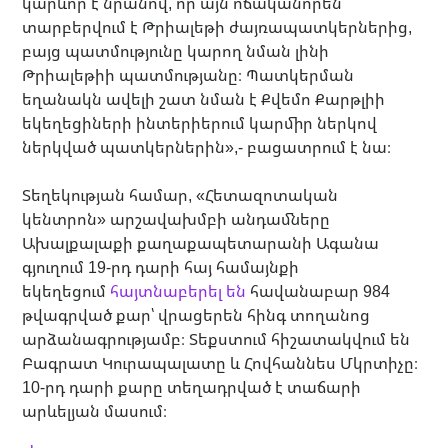
կարևոր է նրանով, որ այն ոճականորեն
տարբերվում է Թրիալեթի ժայռապատկերներից,
բայց պատմությունը կարող նման լինի
Թրիալեթիի պատմությանը։ Պատկերման
եղանակն ավելի շատ նման է Քվեմո Քարթլիի
եկեղեցիների ինտերիերում կարմիր ներկով
ներկված պատկերներին»,- բացատրում է նա։
Տեղեկության համար, «Հետազոտական
կենտրոն» արշավախմբի անդամները
Ախալքալաքի քաղաքապետարանի Ագանա
գյուղում 19-րդ դարի հայ համայնքի
եկեղեցում
հայտնաբերել են
հավանաբար 984
թվագրված քար՝ վրացերեն հինգ տողանոց
արձանագրությամբ։ Տեքստում հիշատակվում են
Բագրատ Կուրապալատը և Հովհաննես Մկրտիչը։
10-րդ դարի քարը տեղադրված է տաճարի
արևելյան մասում։