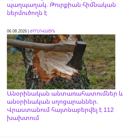
պաղպաղակ. Թուրքիան հիմնական
ներմուծողն է
06.08.2026 |
ԺՈՂՈՎԱԾՈւ
Անօրինական անտառահատումներ և
անօրինական սղոցարաններ.
Վրաստանում հայտնաբերվել է 112
խախտում