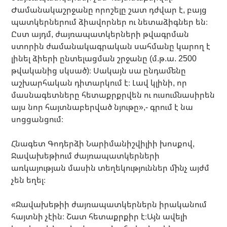
Ժամանակաշրջանը որոշելը շատ դժվար է, բայց
պատկերներում ձիավորներ ու նետաձիգներ են։
Ըստ այդմ, ժայռապատկերների թվագրման
ստորին ժամանակագրական սահմանը կարող է
լինել ձիերի ընտելացման շրջանը (մ.թ.ա. 2500
թվականից սկսած)։ Սակայն սա ընդամենը
աշխարհական դիտարկում է։ Լավ կլինի, որ
մասնագետները հետաքրքրվեն ու ուսումնասիրեն
այս նոր հայտնաբերված նյութը»,- գրում է նա
սոցցանցում։
Հնագետ Գոդերձի Նարիմանիշվիլիի խոսքով,
Ջավախեթիում ժայռապատկերների
առկայության մասին տեղեկություններ մինչ այժմ
չեն եղել։
«Ջավախեթիի ժայռապատկերներն իրականում
հայտնի չէին։ Շատ հետաքրքիր է։Այն ավելի