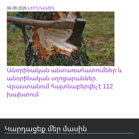
06.08.2026 |
ԺՈՂՈՎԱԾՈւ
Անօրինական անտառահատումներ և
անօրինական սղոցարաններ.
Վրաստանում հայտնաբերվել է 112
խախտում
Կարդացեք մեր մասին