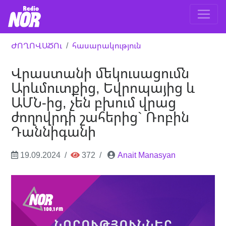
ԺՈՂՈՎԱԾՈւ
հասարակություն
Վրաստանի մեկուսացումն
Արևմուտքից, Եվրոպայից և
ԱՄՆ-ից, չեն բխում վրաց
ժողովրդի շահերից` Ռոբին
Դաննիգանի
19.09.2024
372
Anait Manasyan