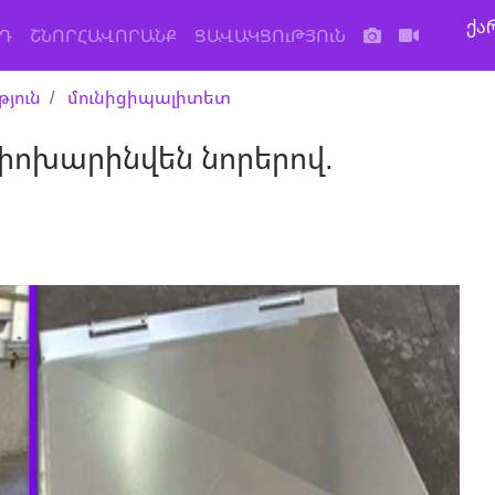
ქა
Դ
ՇՆՈՐՀԱՎՈՐԱՆՔ
ՑԱՎԱԿՑՈւԹՅՈւՆ
յուն
մունիցիպալիտետ
ոխարինվեն նորերով.