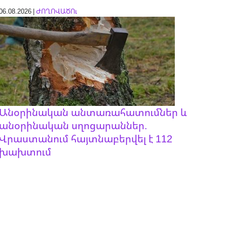
06.08.2026 |
ԺՈՂՈՎԱԾՈւ
Անօրինական անտառահատումներ և
անօրինական սղոցարաններ.
Վրաստանում հայտնաբերվել է 112
խախտում