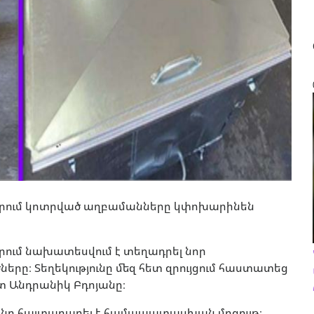
ւղերում կոտրված աղբամանները կփոխարինեն
երում նախատեսվում է տեղադրել նոր
րը։ Տեղեկությունը մեզ հետ զրույցում հաստատեց
տ Անդրանիկ Բդոյանը։
նը հայտարարել է համապատասխան մրցույթ։