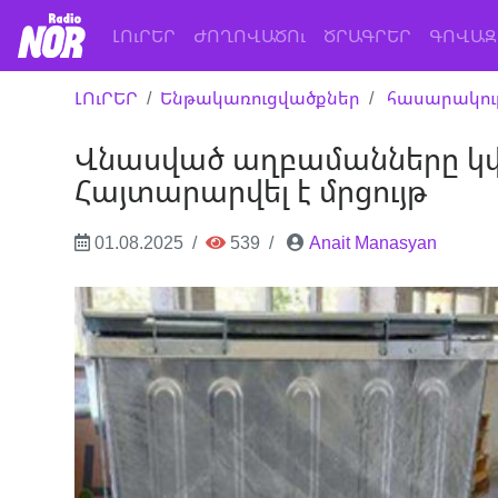
(current)
ԼՈւՐԵՐ
ԺՈՂՈՎԱԾՈւ
ԾՐԱԳՐԵՐ
ԳՈՎԱԶ
ԼՈւՐԵՐ
Ենթակառուցվածքներ
հասարակութ
Վնասված աղբամանները կփ
Հայտարարվել է մրցույթ
01.08.2025
539
Anait Manasyan