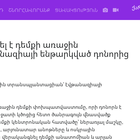
ქა
Դ
ՇՆՈՐՀԱՎՈՐԱՆՔ
ՑԱՎԱԿՑՈւԹՅՈւՆ
լ է դեմքի առաջին
ազիայի ենթարկված դոնորից
ռաջին դեմքի փոխպատվաստումը, որի դոնորն է
իջատի կծոցից հետո ծանրագույն վնասվածք
քի կենտրոնական հատվածը՝ ներառյալ մաշկը,
, արյունատար անոթները և ոսկրային
րեն վերականգնել դեմքի անատոմիան և արյան