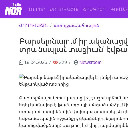
(current)
ԼՈւՐԵՐ
ԺՈՂՈՎԱԾՈւ
ԾՐԱԳՐԵՐ
ԳՈՎԱԶ
ԺՈՂՈՎԱԾՈւ
առողջապահություն
Բարսելոնայում իրականացվե
տրանսպլանտացիան՝ էվթան
19.04.2026
229
Newsroom
Բարսելոնայում իրականացվել է աշխարհում ա
եղել կամավոր էվթանազիայի անցած անձը: Մ
ստացած պացիենտին փոխպատվաստել են դեմ
ենթամաշկային բջջանքը, մկանները, նյարդերը
կառուցվածքները: Սա թույլ է տվել լիարժեքո