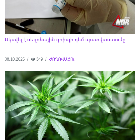
Սկսվել է սեզոնային գրիպի դեմ պատվաստումը
08.10.2025
349
ԺՈՂՈՎԱԾՈւ