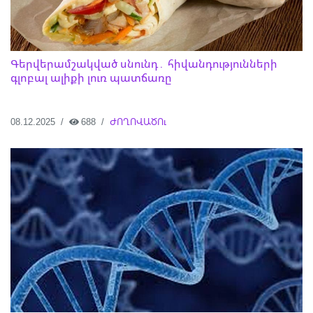
Գերվերամշակված սնունդ․ հիվանդությունների
գլոբալ ալիքի լուռ պատճառը
08.12.2025
688
ԺՈՂՈՎԱԾՈւ