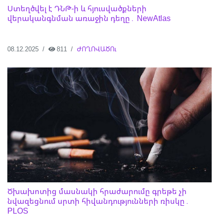
Ստեղծվել է ԴՆԹ-ի և հյուսվածքների
վերականգնման առաջին դեղը․ NewAtlas
08.12.2025
811
ԺՈՂՈՎԱԾՈւ
Ծխախոտից մասնակի հրաժարումը գրեթե չի
նվազեցնում սրտի հիվանդությունների ռիսկը․
PLOS