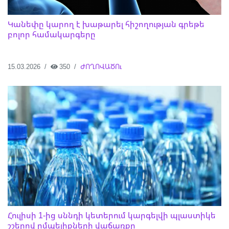
Կանեփը կարող է խաթարել հիշողության գրեթե
բոլոր համակարգերը
15.03.2026
350
ԺՈՂՈՎԱԾՈւ
Հուլիսի 1-ից սննդի կետերում կարգելվի պլաստիկե
շշերով ըմպելիքների վաճառքը