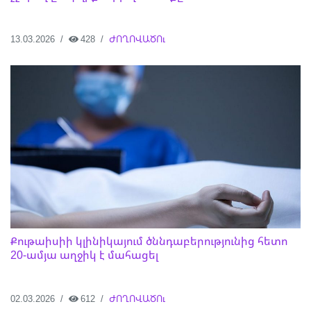
13.03.2026
428
ԺՈՂՈՎԱԾՈւ
Քութաիսիի կլինիկայում ծննդաբերությունից հետո
20-ամյա աղջիկ է մահացել
02.03.2026
612
ԺՈՂՈՎԱԾՈւ