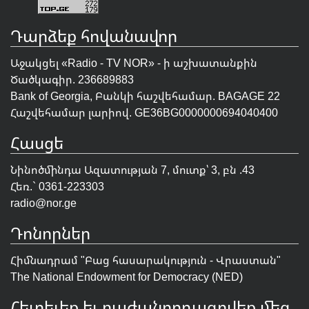
Դարձեք հովանավոր
Աջակցել «Radio - TV NOR» - ի աշխատանքին
Ծածկագիր. 236689883
Bank of Georgia, Բանկի հաշվեհամար. BAGAGE 22
Հաշվեհամար լարիով. GE36BG0000000694040400
Հասցե
Նինոծմինդա Ազատության 7, մուտք՝ 3, բն .43
Հեռ.` 0361-223303
radio@nor.ge
Դոնորներ
Հիմնադրամ "
Բաց հասարակություն - Վրաստան
"
The National Endowment for Democracy (NED)
Հետեւեք եւ բաժանորդագրվեք մեզ