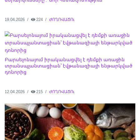
19.04.2026
224
ԺՈՂՈՎԱԾՈւ
Բարսելոնայում իրականացվել է դեմքի առաջին
տրանսպլանտացիան՝ էվթանազիայի ենթարկված
դոնորից
12.04.2026
215
ԺՈՂՈՎԱԾՈւ