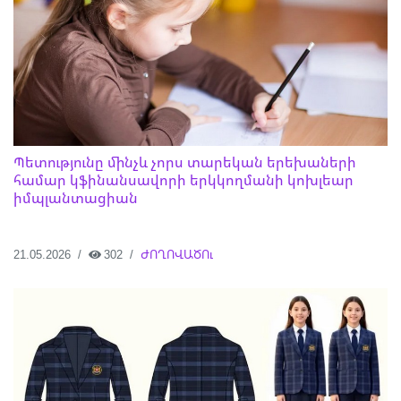
Պետությունը մինչև չորս տարեկան երեխաների
համար կֆինանսավորի երկկողմանի կոխլեար
իմպլանտացիան
21.05.2026
302
ԺՈՂՈՎԱԾՈւ