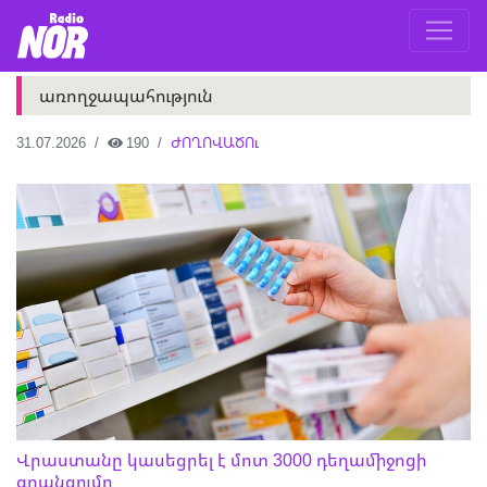
առողջապահություն
31.07.2026
190
ԺՈՂՈՎԱԾՈւ
Վրաստանը կասեցրել է մոտ 3000 դեղամիջոցի
գրանցումը