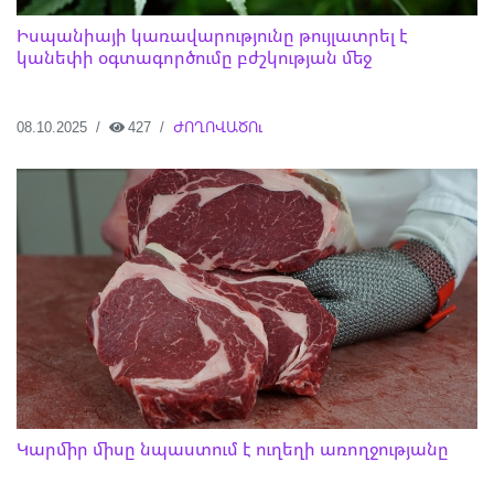
Իսպանիայի կառավարությունը թույլատրել է
կանեփի օգտագործումը բժշկության մեջ
08.10.2025
427
ԺՈՂՈՎԱԾՈւ
Կարմիր միսը նպաստում է ուղեղի առողջությանը