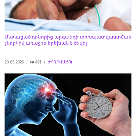
Մահացած դոնորից արգանդի փոխպատվաստման
շնորհիվ առաջին երեխան է ծնվել
20.03.2026
491
ԺՈՂՈՎԱԾՈւ