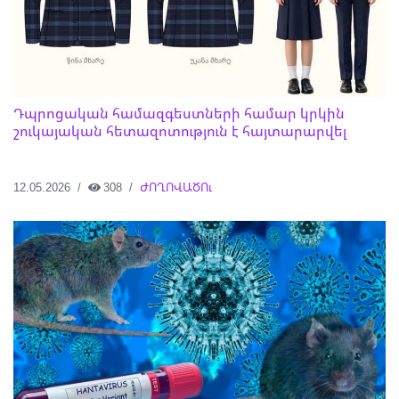
Դպրոցական համազգեստների համար կրկին
շուկայական հետազոտություն է հայտարարվել
12.05.2026
308
ԺՈՂՈՎԱԾՈւ