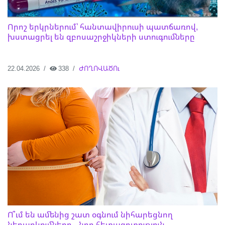
Որոշ երկրներում՝ հանտավիրուսի պատճառով,
խստացրել են զբոսաշրջիկների ստուգումները
22.04.2026
338
ԺՈՂՈՎԱԾՈւ
Ո՞ւմ են ամենից շատ օգնում նիհարեցնող
ներարկումները․ նոր հետազոտություն