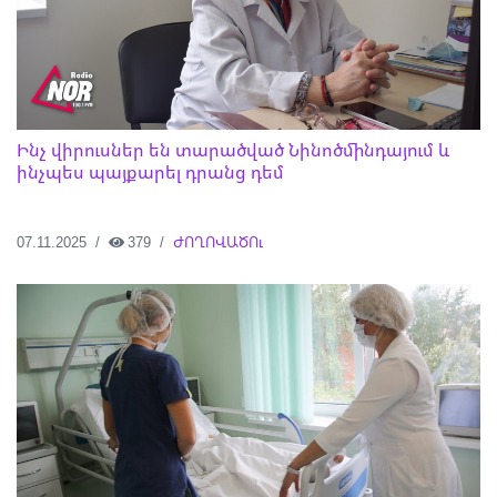
Ինչ վիրուսներ են տարածված Նինոծմինդայում և
ինչպես պայքարել դրանց դեմ
07.11.2025
379
ԺՈՂՈՎԱԾՈւ