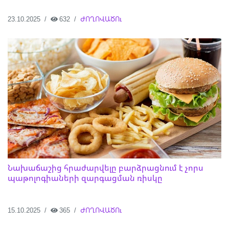
23.10.2025
632
ԺՈՂՈՎԱԾՈւ
Նախաճաշից հրաժարվելը բարձրացնում է չորս
պաթոլոգիաների զարգացման ռիսկը
15.10.2025
365
ԺՈՂՈՎԱԾՈւ