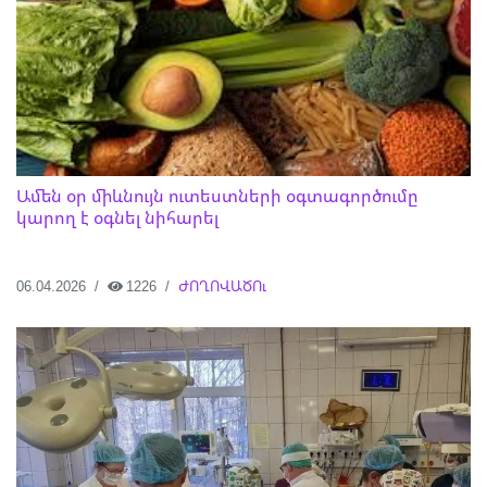
Ամեն օր միևնույն ուտեստների օգտագործումը
կարող է օգնել նիհարել
06.04.2026
1226
ԺՈՂՈՎԱԾՈւ