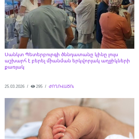
Սանկտ Պետերբուրգի ծննդատանը կինը լույս
աշխարհ է բերել միանման երկվորյակ աղջիկների
քառյակ
25.03.2026
295
ԺՈՂՈՎԱԾՈւ