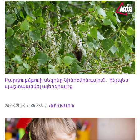
Բարդու բմբուլի սեզոնը Նինոծմինդայում․ ինչպես
պաշտպանվել ալերգիայից
24.06.2026
836
ԺՈՂՈՎԱԾՈւ