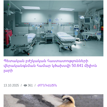
Պետական ​​բժշկական հաստատությունների
վերականգնման համար կծախսվի 50.641 միլիոն
լարի
13.10.2025
361
ԺՈՂՈՎԱԾՈւ