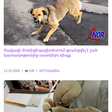
Ծալկայի մունիցիպալիտետում գրանցվել է շան
կատաղությունից սատկելու դեպք
13.10.2025
330
ԺՈՂՈՎԱԾՈւ