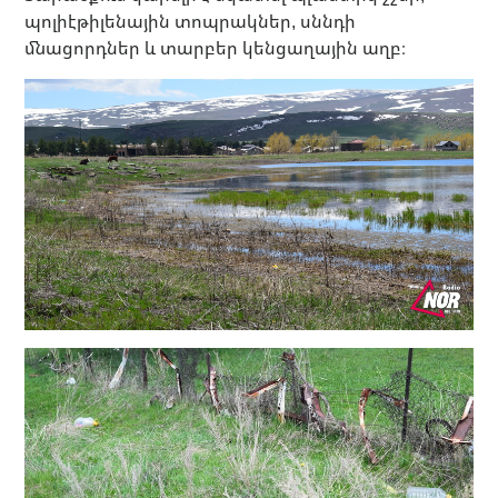
պոլիէթիլենային տոպրակներ, սննդի
մնացորդներ և տարբեր կենցաղային աղբ։