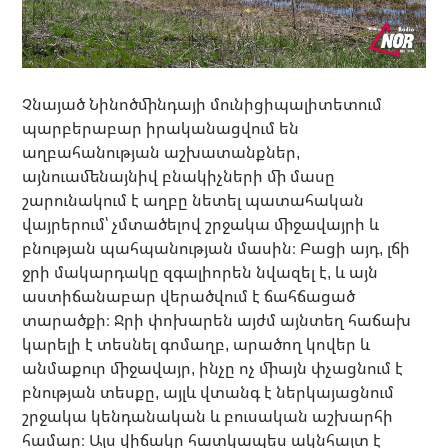
Չնայած Նինոծմինդայի մունիցիպալիտետում
պարբերաբար իրականացվում են
աղբահանության աշխատանքներ,
այնուամենայնիվ բնակիչների մի մասը
շարունակում է աղբը նետել պատահական
վայրերում՝ չմտածելով շրջակա միջավայրի և
բնության պահպանության մասին։ Բացի այդ, լճի
ջրի մակարդակը զգալիորեն նվազել է, և այն
աստիճանաբար վերածվում է ճահճացած
տարածքի։ Ջրի փոխարեն այժմ այնտեղ հաճախ
կարելի է տեսնել գոմաղբ, արածող կովեր և
անմաքուր միջավայր, ինչը ոչ միայն փչացնում է
բնության տեսքը, այլև վտանգ է ներկայացնում
շրջակա կենդանական և բուսական աշխարհի
համար։ Այս վիճակը հատկապես ակնհայտ է