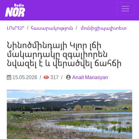
ԼՈւՐԵՐ
հասարակություն
մունիցիպալիտետ
Նինոծմինդայի Կլոր լճի
մակարդակը զգալիորեն
նվազել է և վերածվել ճահճի
15.05.2026
317
Anait Manasyan