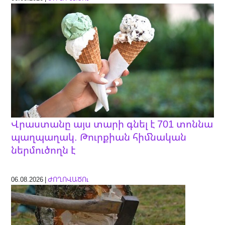
Վրաստանը այս տարի գնել է 701 տոննա
պաղպաղակ. Թուրքիան հիմնական
ներմուծողն է
06.08.2026 |
ԺՈՂՈՎԱԾՈւ