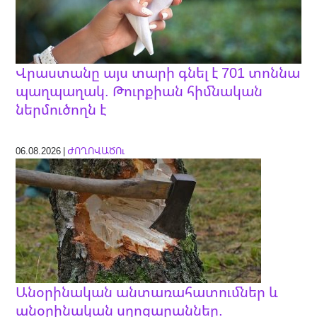
Վրաստանը այս տարի գնել է 701 տոննա
պաղպաղակ. Թուրքիան հիմնական
ներմուծողն է
06.08.2026 |
ԺՈՂՈՎԱԾՈւ
Անօրինական անտառահատումներ և
անօրինական սղոցարաններ.