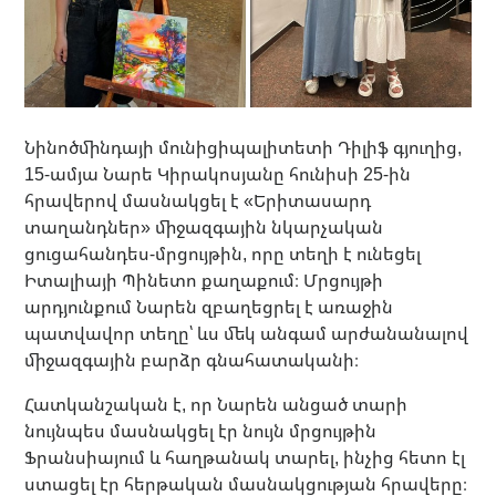
Նինոծմինդայի մունիցիպալիտետի Դիլիֆ գյուղից,
15-ամյա Նարե Կիրակոսյանը հունիսի 25-ին
հրավերով մասնակցել է «Երիտասարդ
տաղանդներ» միջազգային նկարչական
ցուցահանդես-մրցույթին, որը տեղի է ունեցել
Իտալիայի Պինետո քաղաքում։ Մրցույթի
արդյունքում Նարեն զբաղեցրել է առաջին
պատվավոր տեղը՝ ևս մեկ անգամ արժանանալով
միջազգային բարձր գնահատականի։
Հատկանշական է, որ Նարեն անցած տարի
նույնպես մասնակցել էր նույն մրցույթին
Ֆրանսիայում և հաղթանակ տարել, ինչից հետո էլ
ստացել էր հերթական մասնակցության հրավերը։