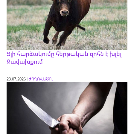
Ցլի հարձակումը հերթական զոհն է խլել
Ջավախքում
23.07.2026 |
ԺՈՂՈՎԱԾՈւ