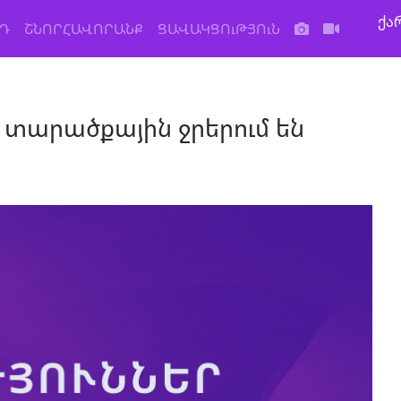
ქა
Դ
ՇՆՈՐՀԱՎՈՐԱՆՔ
ՑԱՎԱԿՑՈւԹՅՈւՆ
տարածքային ջրերում են