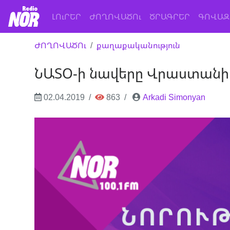
(current)
ԼՈւՐԵՐ
ԺՈՂՈՎԱԾՈւ
ԾՐԱԳՐԵՐ
ԳՈՎԱԶ
ԺՈՂՈՎԱԾՈւ
քաղաքականություն
ՆԱՏՕ-ի նավերը Վրաստանի 
02.04.2019
863
Arkadi Simonyan