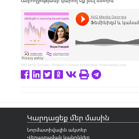
Ամբողջությամբ կարող եք լսել ստորև՝
AliQ Media Georgia
·
Ֆեմինիզմ և կանանց իրավունքներ. Փոդքասթների շարք
Կարդացեք մեր մասին
Նորմատիվային ակտեր
Վերատպման կանոններ