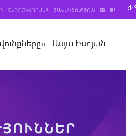
ქა
Դ
ՇՆՈՐՀԱՎՈՐԱՆՔ
ՑԱՎԱԿՑՈւԹՅՈւՆ
ունքները» . Ասյա Իսոյան