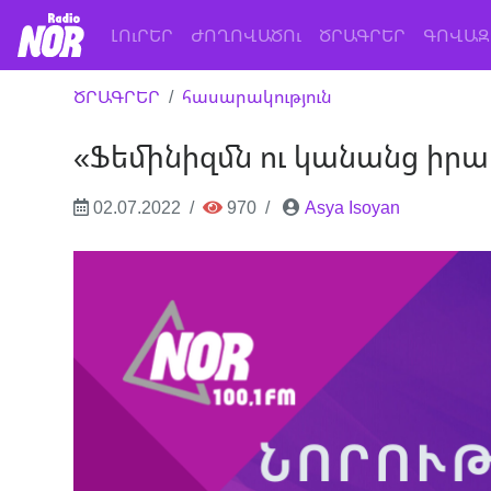
(current)
ԼՈւՐԵՐ
ԺՈՂՈՎԱԾՈւ
ԾՐԱԳՐԵՐ
ԳՈՎԱԶ
ԾՐԱԳՐԵՐ
հասարակություն
«Ֆեմինիզմն ու կանանց իրավ
02.07.2022
970
Asya Isoyan