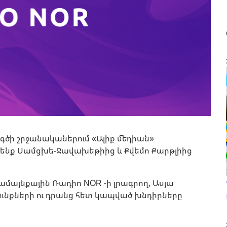
գծի շրջանականերում «Ալիք մեդիան»
մ ենք Սամցխե-Ջավախեթիից և Քվեմո Քարթլիից
ամայնքային Ռադիո NOR -ի լրագրող, Ասյա
ունքների ու դրանց հետ կապված խնդիրները