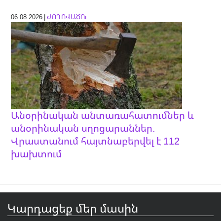
06.08.2026 |
ԺՈՂՈՎԱԾՈւ
Անօրինական անտառահատումներ և
անօրինական սղոցարաններ.
Վրաստանում հայտնաբերվել է 112
խախտում
Կարդացեք մեր մասին