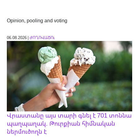
Opinion, pooling and voting
06.08.2026 |
ԺՈՂՈՎԱԾՈւ
Վրաստանը այս տարի գնել է 701 տոննա
պաղպաղակ. Թուրքիան հիմնական
ներմուծողն է