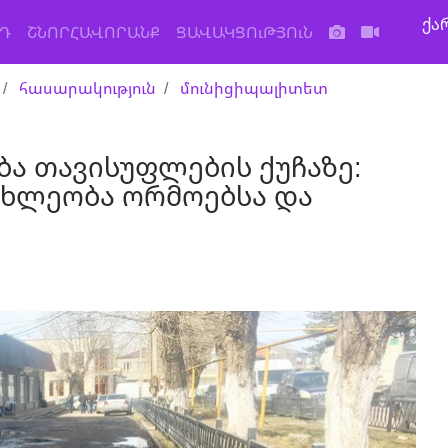
ქა
Դ
ՇՆՈՐՀԱՎՈՐԱՆՔ
ՑԱՎԱԿՑՈւԹՅՈւՆ
հասարակություն
մունիցիպալիտետ
ა თავისუფლების ქუჩაზე:
ახლეობა ორმოებსა და