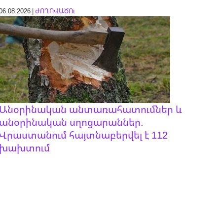
06.08.2026 |
ԺՈՂՈՎԱԾՈւ
Անօրինական անտառահատումներ և
անօրինական սղոցարաններ.
Վրաստանում հայտնաբերվել է 112
խախտում