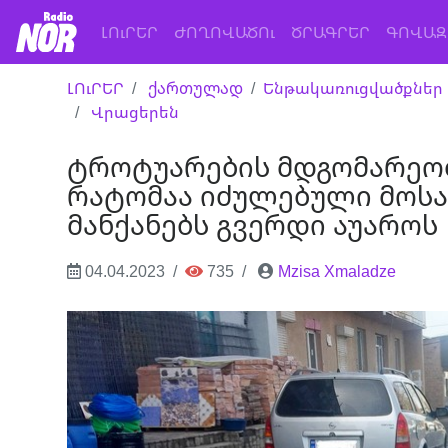
(current)
ԼՈւՐԵՐ
ԺՈՂՈՎԱԾՈւ
ԾՐԱԳՐԵՐ
ԳՈՎԱԶ
ԼՈւՐԵՐ
ქართულად
Ենթակառուցվածքներ
Վրացերեն
ტროტუარების მდგომარეობ
რატომაა იძულებული მოს
მანქანებს გვერდი აუაროს
04.04.2023
735
Mzisa Xmaladze