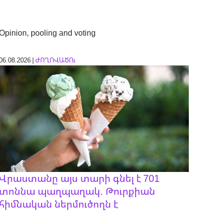
Opinion, pooling and voting
06.08.2026 |
ԺՈՂՈՎԱԾՈւ
Վրաստանը այս տարի գնել է 701
տոննա պաղպաղակ. Թուրքիան
հիմնական ներմուծողն է