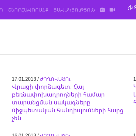
ქა
Դ
ՇՆՈՐՀԱՎՈՐԱՆՔ
ՑԱՎԱԿՑՈւԹՅՈւՆ
17.01.2013 /
ԺՈՂՈՎԱԾՈւ
1
Վրացի փորձագետ. Հայ
բեռնափոխադրողների համար
տարանցման սակագները
միջպետական հանդիպումների հարց
չեն
16.01.2013 /
ԺՈՂՈՎԱԾՈւ
1