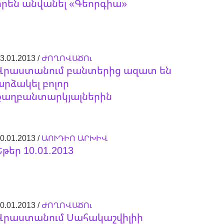
իրեն անվանել «Գեորգիա»
3.01.2013 /
ԺՈՂՈՎԱԾՈւ
Վրաստանում բանտերից ազատ են
արձակել բոլոր
քաղբանտարկյալներին
0.01.2013 /
ԱՈՒԴԻՈ ԱՐԽԻՎ
Եթեր 10.01.2013
0.01.2013 /
ԺՈՂՈՎԱԾՈւ
Վրաստանում Սահակաշվիլիի