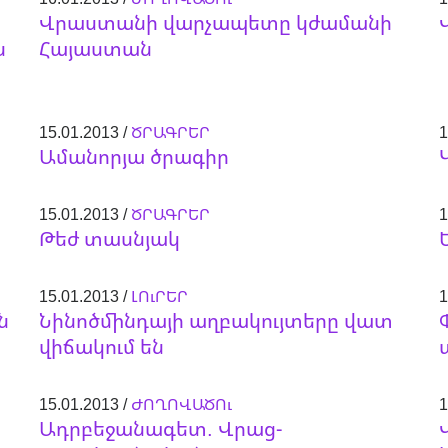
Վրաստանի վարչապետը կժամանի
ն
Հայաստան
15.01.2013 /
ԾՐԱԳՐԵՐ
1
Ամանորյա ծրագիր
15.01.2013 /
ԾՐԱԳՐԵՐ
1
Թեժ տասնյակ
15.01.2013 /
ԼՈւՐԵՐ
1
ն
Նինոծմինդայի աղբակույտերը վատ
վիճակում են
15.01.2013 /
ԺՈՂՈՎԱԾՈւ
1
Ադրբեջանագետ. Վրաց-