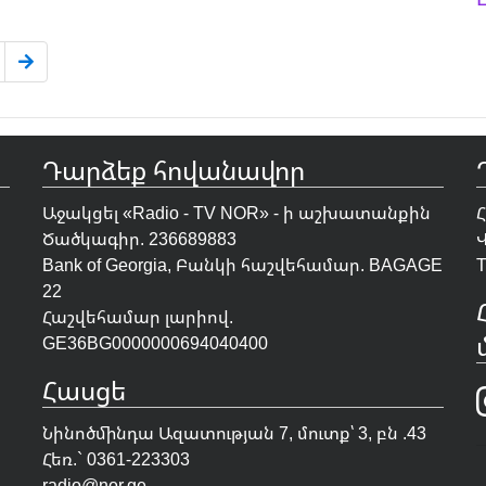
Դարձեք հովանավոր
Աջակցել «Radio - TV NOR» - ի աշխատանքին
Ծածկագիր. 236689883
Bank of Georgia, Բանկի հաշվեհամար. BAGAGE
T
22
Հաշվեհամար լարիով.
GE36BG0000000694040400
Հասցե
Նինոծմինդա Ազատության 7, մուտք՝ 3, բն .43
Հեռ.` 0361-223303
radio@nor.ge