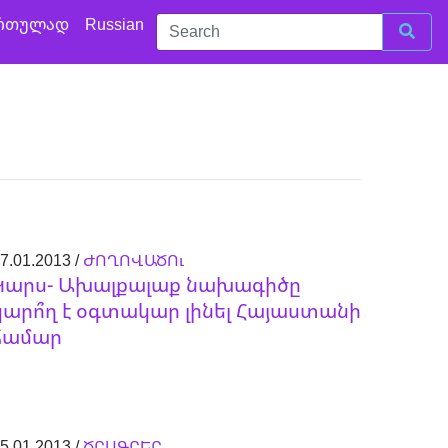
რთულად
Russian
7.01.2013 /
ԺՈՂՈՎԱԾՈւ
Կարս- Ախալքալաք նախագիծը
կարո՞ղ է օգտակար լինել Հայաստանի
համար
5.01.2013 /
ԾՐԱԳՐԵՐ