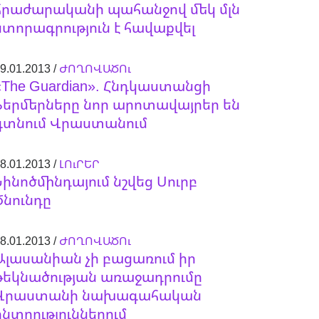
հրաժարականի պահանջով մեկ մլն
ստորագրություն է հավաքվել
9.01.2013 /
ԺՈՂՈՎԱԾՈւ
«The Guardian». Հնդկաստանցի
ֆերմերները նոր արոտավայրեր են
գտնում Վրաստանում
8.01.2013 /
ԼՈւՐԵՐ
Նինոծմինդայում նշվեց Սուրբ
Ծնունդը
8.01.2013 /
ԺՈՂՈՎԱԾՈւ
Ալասանիան չի բացառում իր
թեկնածության առաջադրումը
Վրաստանի նախագահական
ընտրություններում