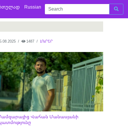
რთულად
Russian
5.08.2025
1487
ԼՈւՐԵՐ
Մամզարայից Վահան Մանասյանի
պատմությունը