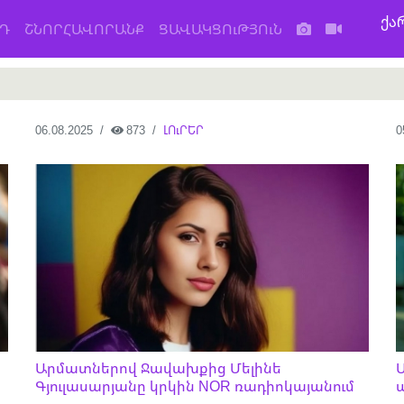
ქა
Դ
ՇՆՈՐՀԱՎՈՐԱՆՔ
ՑԱՎԱԿՑՈւԹՅՈւՆ
06.08.2025
873
ԼՈւՐԵՐ
0
Արմատներով Ջավախքից Մելինե
Գյուլասարյանը կրկին NOR ռադիոկայանում