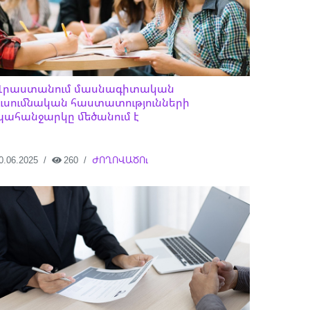
Վրաստանում մասնագիտական ​​
ուսումնական հաստատությունների
պահանջարկը մեծանում է
0.06.2025
260
ԺՈՂՈՎԱԾՈւ