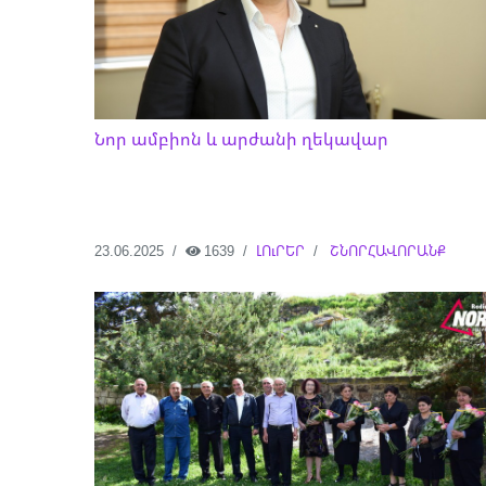
Նոր ամբիոն և արժանի ղեկավար
23.06.2025
1639
ԼՈւՐԵՐ
ՇՆՈՐՀԱՎՈՐԱՆՔ