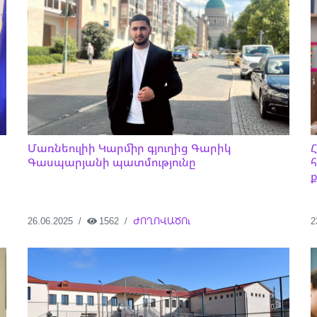
Մառնեուլիի Կարմիր գյուղից Գարիկ
Գասպարյանի պատմությունը
26.06.2025
1562
ԺՈՂՈՎԱԾՈւ
2