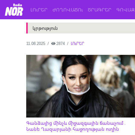
(current)
ԼՈւՐԵՐ
ԺՈՂՈՎԱԾՈւ
ԾՐԱԳՐԵՐ
ԳՈՎԱԶ
կրթություն
11.08.2025
2874
ԼՈւՐԵՐ
Գանձայից մինչև միջազգային ճանաչում․
Նանե Ղազարյանի հաջողության ուղին