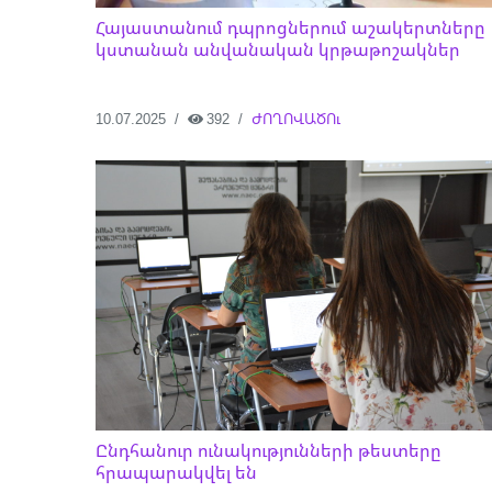
Հայաստանում դպրոցներում աշակերտները
կստանան անվանական կրթաթոշակներ
10.07.2025
392
ԺՈՂՈՎԱԾՈւ
Ընդհանուր ունակությունների թեստերը
հրապարակվել են