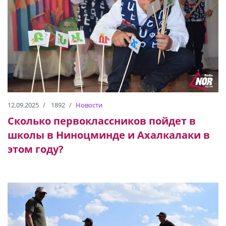
12.09.2025
1892
Новости
Сколько первоклассников пойдет в
школы в Ниноцминде и Ахалкалаки в
этом году?