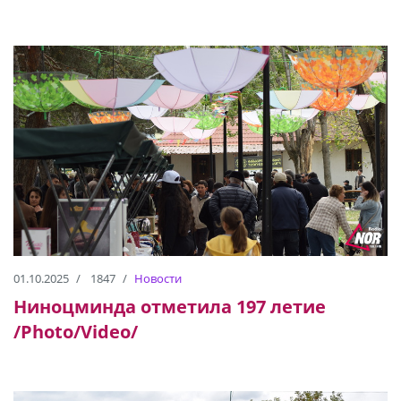
01.10.2025
1847
Новости
Ниноцминда отметила 197 летие
/Photo/Video/