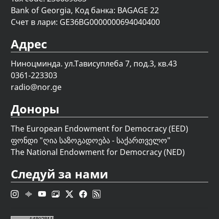
Bank of Georgia, Код банка: BAGAGE 22
Счет в лари: GE36BG0000000694040400
Адрес
Ниноцминда. ул.Тависуплеба 7, под.3, кв.43
0361-223303
radio@nor.ge
Доноры
The European Endowment for Democracy (EED)
ფონდი "
ღია საზოგადოება - საქართველო
"
The National Endowment for Democracy (NED)
Следуй за нами