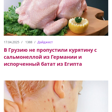
17.04.2025
1388
Дайджест
В Грузию не пропустили курятину с
сальмонеллой из Германии и
испорченный батат из Египта