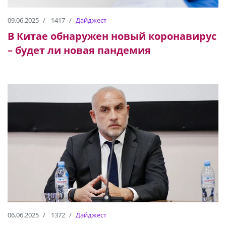
09.06.2025
1417
Дайджест
В Китае обнаружен новый коронавирус
– будет ли новая пандемия
06.06.2025
1372
Дайджест