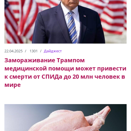
22.04.2025
1301
Дайджест
Замораживание Трампом
медицинской помощи может привести
к смерти от СПИДа до 20 млн человек в
мире