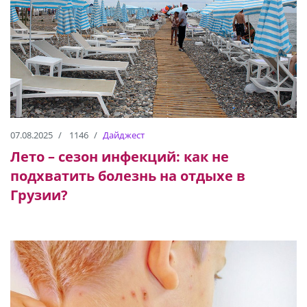
07.08.2025
1146
Дайджест
Лето – сезон инфекций: как не
подхватить болезнь на отдыхе в
Грузии?