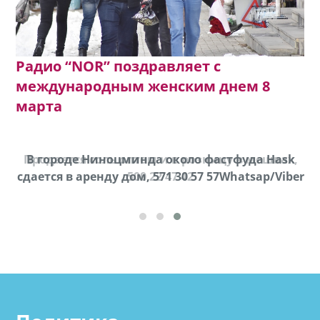
Радио “NOR” поздравляет с
международным женским днем 8
марта
Продается соль оптом и в розницу в мешках,
В городе Ниноцминда около фастфуда Hask
cдается в аренду дом, 571 30 57 57Whatsap/Viber
500 22 47 42