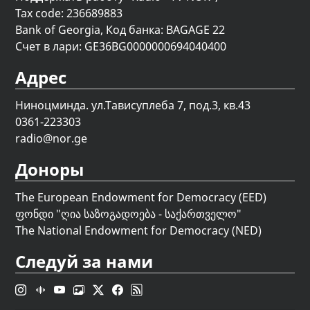
Tax code: 236689883
Bank of Georgia, Код банка: BAGAGE 22
Счет в лари: GE36BG0000000694040400
Адрес
Ниноцминда. ул.Тависуплеба 7, под.3, кв.43
0361-223303
radio@nor.ge
Доноры
The European Endowment for Democracy (EED)
ფონდი "
ღია საზოგადოება - საქართველო
"
The National Endowment for Democracy (NED)
Следуй за нами