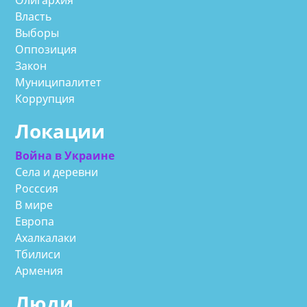
Власть
Выборы
Оппозиция
Закон
Муниципалитет
Коррупция
Локации
Война в Украине
Села и деревни
Росссия
В мире
Европа
Ахалкалаки
Тбилиси
Армения
Люди