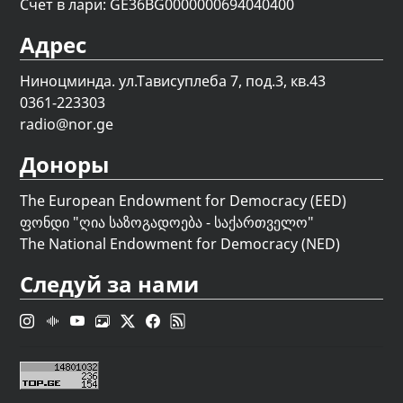
Счет в лари: GE36BG0000000694040400
Адрес
Ниноцминда. ул.Тависуплеба 7, под.3, кв.43
0361-223303
radio@nor.ge
Доноры
The European Endowment for Democracy (EED)
ფონდი "
ღია საზოგადოება - საქართველო
"
The National Endowment for Democracy (NED)
Следуй за нами