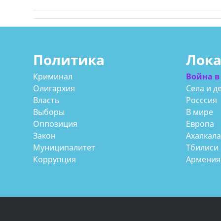
Политика
Лок
Криминал
Война в
Олигархия
Села и д
Власть
Росссия
Выборы
В мире
Оппозиция
Европа
Закон
Ахалкал
Муниципалитет
Тбилиси
Коррупция
Армения