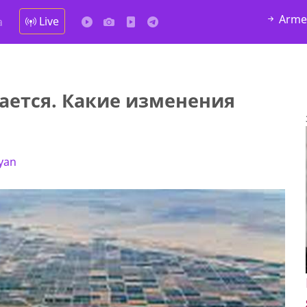
Arme
Live
а
ается. Какие изменения
syan