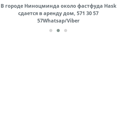
В городе Ниноцминда около фастфуда Hask
Продается машина марки Prado,571 30 57
Про
cдается в аренду дом, 571 30 57
57Whatsap/Viber
57Whatsap/Viber