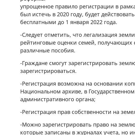
ado,571 30 57
Продается соль оптом и в розниц
упрощенное правило регистрации в рамк
r
мешках, 500 22 47 42
был истечь в 2020 году, будет действоват
бесплатными до 1 января 2022 года.
-Следует отметить, что легализация земли
рейтинговые оценки семей, получающих
различные пособия.
-Граждане смогут зарегистрировать землю
зарегистрироваться.
-Регистрация возможна на основании копи
Национальном архиве, в Государственном 
административного органа;
-Регистрация прав собственности на земе
-Можно зарегистрировать право на землю
которые записаны в журналах учета, но и