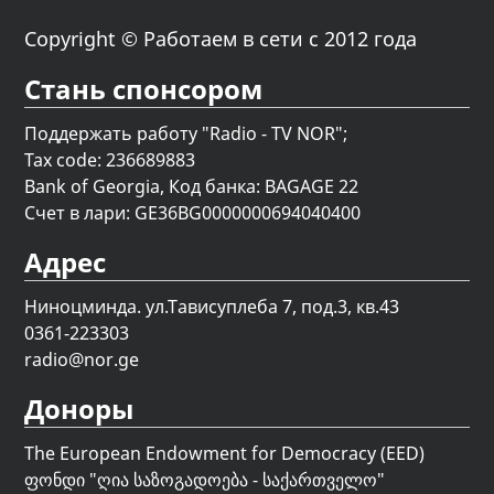
Copyright © Работаем в сети с 2012 года
Стань спонсором
Поддержать работу "Radio - TV NOR";
Tax code: 236689883
Bank of Georgia, Код банка: BAGAGE 22
Счет в лари: GE36BG0000000694040400
Адрес
Ниноцминда. ул.Тависуплеба 7, под.3, кв.43
0361-223303
radio@nor.ge
Доноры
The European Endowment for Democracy (EED)
ფონდი "
ღია საზოგადოება - საქართველო
"