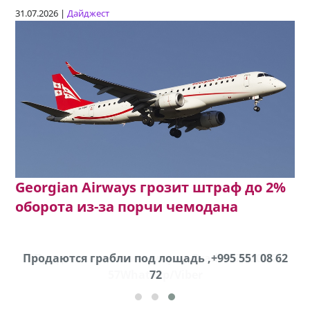
31.07.2026 |
Дайджест
Georgian Airways грозит штраф до 2%
оборота из-за порчи чемодана
Продаются грабли под лощадь ,+995 551 08 62
72
cд