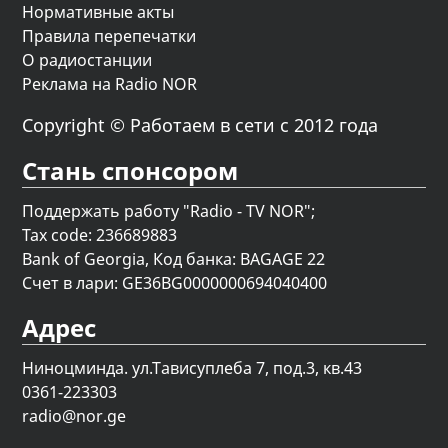
Нормативные акты
Правила перепечатки
О радиостанции
Реклама на Radio NOR
Copyright © Работаем в сети с 2012 года
Стань спонсором
Поддержать работу "Radio - TV NOR";
Tax code: 236689883
Bank of Georgia, Код банка: BAGAGE 22
Счет в лари: GE36BG0000000694040400
Адрес
Ниноцминда. ул.Тависуплеба 7, под.3, кв.43
0361-223303
radio@nor.ge