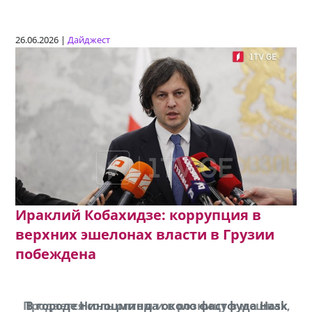
26.06.2026 |
Дайджест
Ираклий Кобахидзе: коррупция в
верхних эшелонах власти в Грузии
побеждена
Продается соль оптом и в розницу в мешках,
В городе Ниноцминда около фастфуда Hask