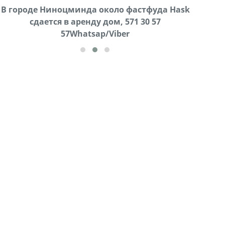
В городе Ниноцминда около фастфуда Hask
Продается машина марки Prado,571 30 57
Про
cдается в аренду дом, 571 30 57
57Whatsap/Viber
57Whatsap/Viber