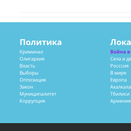
Политика
Лок
Криминал
Война в
Олигархия
Села и д
Власть
Росссия
Выборы
В мире
Оппозиция
Европа
Закон
Ахалкал
Муниципалитет
Тбилиси
Коррупция
Армения