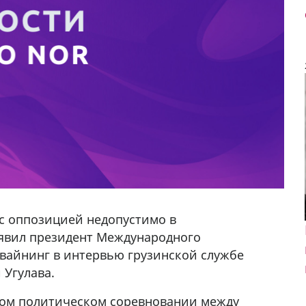
 с оппозицией недопустимо в
аявил президент Международного
 Твайнинг в интервью грузинской службе
 Угулава.
вом политическом соревновании между