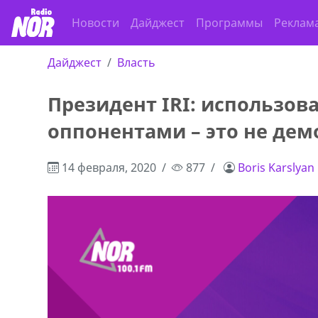
Новости
Дайджест
Программы
Реклам
Дайджест
Власть
Президент IRI: использова
оппонентами – это не дем
14 февраля, 2020
877
Boris Karslyan