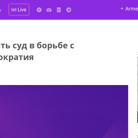
Arme
Live
а
ть суд в борьбе с
ократия