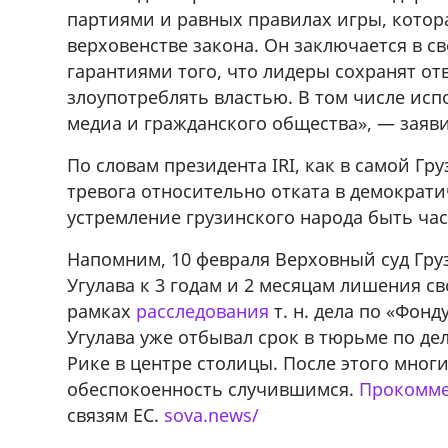
партиями и равных правилах игры, котор
ado,571 30 57
Продается соль оптом и в розниц
r
мешках, 500 22 47 42
верховенстве закона. Он заключается в с
гарантиями того, что лидеры сохранят от
злоупотреблять властью. В том числе исп
медиа и гражданского общества», — заяви
По словам президента IRI, как в самой Гр
тревога относительно отката в демократи
устремление грузинского народа быть ча
Напомним, 10 февраля Верховный суд Гру
Угулава к 3 годам и 2 месяцам лишения с
рамках
расследования
т. н. дела по «Фонд
Угулава уже отбывал срок в тюрьме по д
Рике в центре столицы. После этого мног
обеспокоенность случившимся.
Прокомме
связям ЕС.
sova.news/