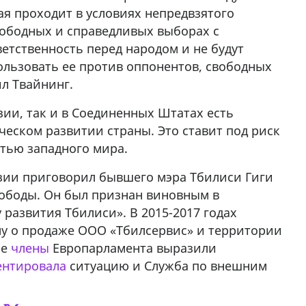
ая проходит в условиях непредвзятого
у в
вободных и справедливых выборах с
ветственность перед народом и не будут
ользовать ее против оппонентов, свободных
л Твайнинг.
узии, так и в Соединенных Штатах есть
ческом развитии страны. Это ставит под риск
стью западного мира.
зии приговорил бывшего мэра Тбилиси Гиги
вободы. Он был признан виновным в
у развития Тбилиси». В 2015-2017 годах
елу о продаже ООО «Тбилсервис» и территории
ие
члены
Европарламента выразили
нтировала
ситуацию и Служба по внешним