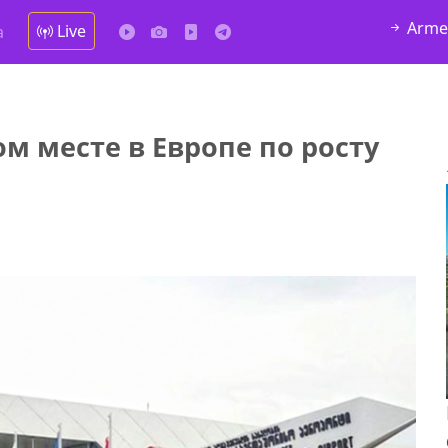
Arme
Live
а
м месте в Европе по росту