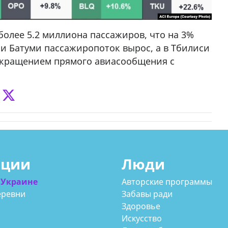
более 5.2 миллиона пассажиров, что на 3%
 и Батуми пассажиропоток вырос, а в Тбилиси
прекращением прямого авиасообщения с
ации
Люди
 Украине
Авторские программы
еревни
Забавы ради
Здоровье
Искусство