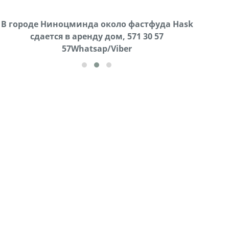
В городе Ниноцминда около фастфуда Hask
Продается машина марки Prado,571 30 57
Про
cдается в аренду дом, 571 30 57
57Whatsap/Viber
57Whatsap/Viber