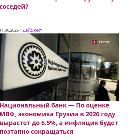
соседей?
11.06.2026 |
Дайджест
Национальный банк — По оценке
МВФ, экономика Грузии в 2026 году
вырастет до 6.5%, а инфляция будет
поэтапно сокращаться