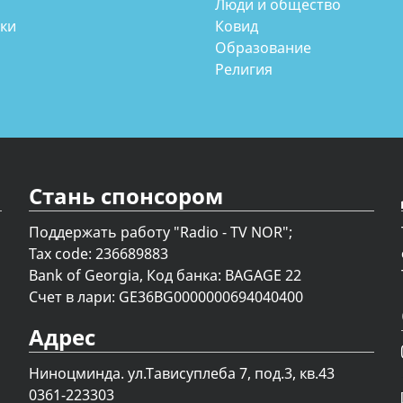
Люди и общество
аки
Ковид
Образование
Религия
Стань спонсором
Поддержать работу "Radio - TV NOR";
Tax code: 236689883
Bank of Georgia, Код банка: BAGAGE 22
Счет в лари: GE36BG0000000694040400
Адрес
Ниноцминда. ул.Тависуплеба 7, под.3, кв.43
0361-223303