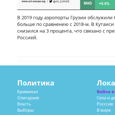
В 2019 году аэропорты Грузии обслужили 
больше по сравнению с 2018-м. В Кутаиси
снизился на 3 процента, что связано с 
Россией.
Политика
Лок
Криминал
Война в
Олигархия
Села и д
Власть
Росссия
Выборы
В мире