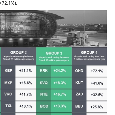
72.1%).
у в