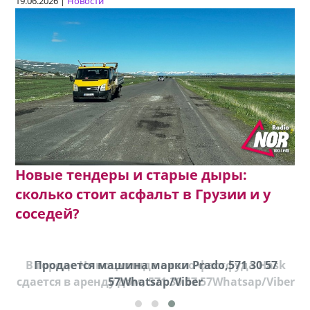
19.06.2026 |
Новости
Новые тендеры и старые дыры:
сколько стоит асфальт в Грузии и у
соседей?
В городе Ниноцминда около фастфуда Hask
Продается машина марки Prado,571 30 57
П
cдается в аренду дом, 571 30 57 57Whatsap/Viber
57Whatsap/Viber