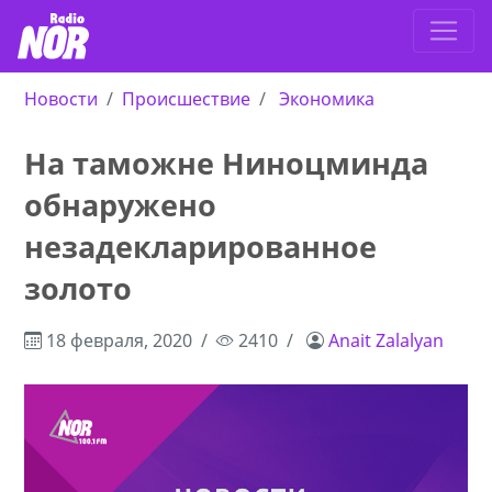
Новости
Происшествие
Экономика
На таможне Ниноцминда
обнаружено
незадекларированное
золото
18 февраля, 2020
2410
Anait Zalalyan