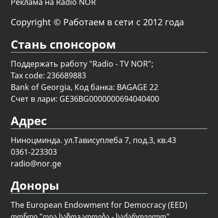
Реклама на Radio NOR
Copyright © Работаем в сети с 2012 года
Стань спонсором
Поддержать работу "Radio - TV NOR";
Tax code: 236689883
Bank of Georgia, Код банка: BAGAGE 22
Счет в лари: GE36BG0000000694040400
Адрес
Ниноцминда. ул.Тависуплеба 7, под.3, кв.43
0361-223303
radio@nor.ge
Доноры
The European Endowment for Democracy (EED)
ფონდი "
ღია საზოგადოება - საქართველო
"