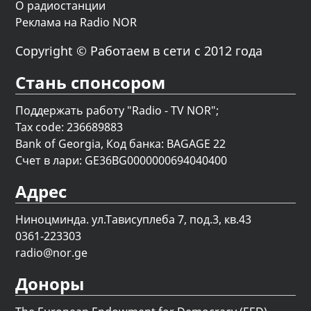
О радиостанции
Реклама на Radio NOR
Copyright © Работаем в сети с 2012 года
Стань спонсором
Поддержать работу "Radio - TV NOR";
Tax code: 236689883
Bank of Georgia, Код банка: BAGAGE 22
Счет в лари: GE36BG0000000694040400
Адрес
Ниноцминда. ул.Тависуплеба 7, под.3, кв.43
0361-223303
radio@nor.ge
Доноры