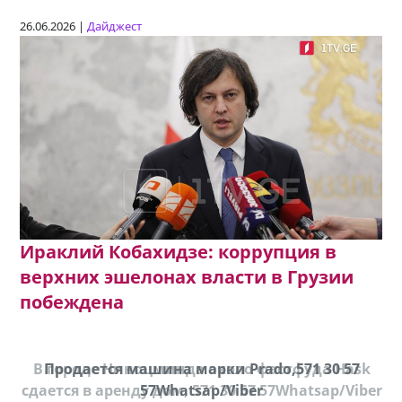
26.06.2026 |
Дайджест
Ираклий Кобахидзе: коррупция в
верхних эшелонах власти в Грузии
побеждена
В городе Ниноцминда около фастфуда Hask
Продается машина марки Prado,571 30 57
П
cдается в аренду дом, 571 30 57 57Whatsap/Viber
57Whatsap/Viber