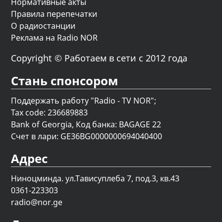
Нормативные акты
Правила перепечатки
О радиостанции
Реклама на Radio NOR
Copyright © Работаем в сети с 2012 года
Стань спонсором
Поддержать работу "Radio - TV NOR";
Tax code: 236689883
Bank of Georgia, Код банка: BAGAGE 22
Счет в лари: GE36BG0000000694040400
Адрес
Ниноцминда. ул.Тависуплеба 7, под.3, кв.43
0361-223303
radio@nor.ge