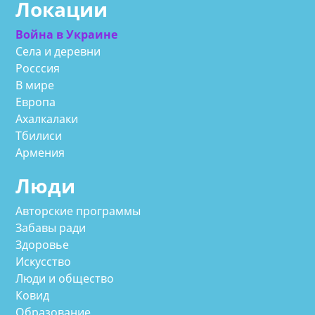
Локации
Война в Украине
Села и деревни
Росссия
В мире
Европа
Ахалкалаки
Тбилиси
Армения
Люди
Авторские программы
Забавы ради
Здоровье
Искусство
Люди и общество
Ковид
Образование