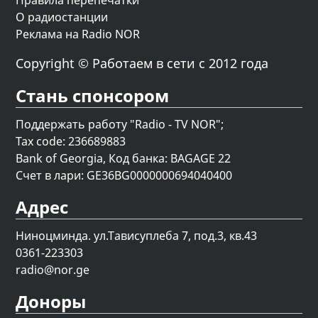
О радиостанции
Реклама на Radio NOR
Copyright © Работаем в сети с 2012 года
Стань спонсором
Поддержать работу "Radio - TV NOR";
Tax code: 236689883
Bank of Georgia, Код банка: BAGAGE 22
Счет в лари: GE36BG0000000694040400
Адрес
Ниноцминда. ул.Тависуплеба 7, под.3, кв.43
0361-223303
radio@nor.ge
Доноры