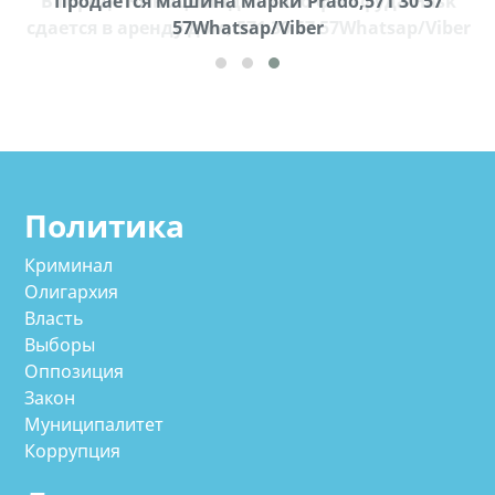
k
Продается машина марки Prado,571 30 57
П
ber
57Whatsap/Viber
Политика
Криминал
Олигархия
Власть
Выборы
Оппозиция
Закон
Муниципалитет
Коррупция