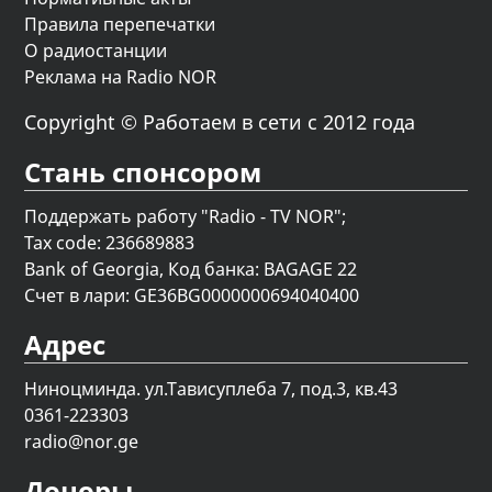
Правила перепечатки
О радиостанции
Реклама на Radio NOR
Copyright © Работаем в сети с 2012 года
Стань спонсором
Поддержать работу "Radio - TV NOR";
Tax code: 236689883
Bank of Georgia, Код банка: BAGAGE 22
Счет в лари: GE36BG0000000694040400
Адрес
Ниноцминда. ул.Тависуплеба 7, под.3, кв.43
0361-223303
radio@nor.ge
Доноры