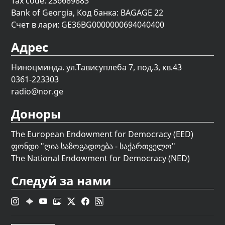
Tax code: 236689883
Bank of Georgia, Код банка: BAGAGE 22
Счет в лари: GE36BG0000000694040400
Адрес
Ниноцминда. ул.Тависуплеба 7, под.3, кв.43
0361-223303
radio@nor.ge
Доноры
The European Endowment for Democracy (EED)
ფონდი "
ღია საზოგადოება - საქართველო
"
The National Endowment for Democracy (NED)
Следуй за нами