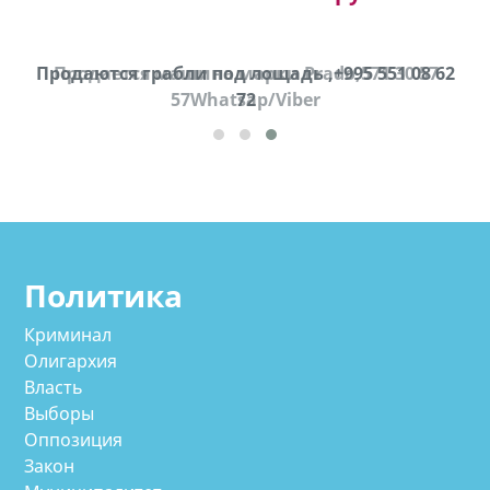
Продаются грабли под лощадь ,+995 551 08 62
Продается машина марки Prado,571 30 57
57Whatsap/Viber
72
cд
Политика
Криминал
Олигархия
Власть
Выборы
Оппозиция
Закон