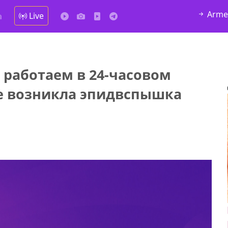
Arme
Live
а
 работаем в 24-часовом
не возникла эпидвспышка