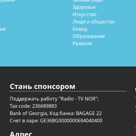
Здоровье
Искусство
Люди и общество
аки
Ковид
Образование
Религия
Стань спонсором
Поддержать работу "Radio - TV NOR";
Tax code: 236689883
Bank of Georgia, Код банка: BAGAGE 22
Счет в лари: GE36BG0000000694040400
Адрес