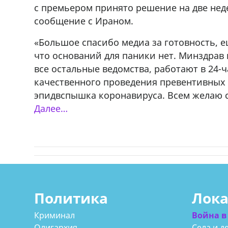
с премьером принято решение на две нед
сообщение с Ираном.
ado,571 30 57
Продается соль оптом и в розниц
r
мешках, 500 22 47 42
«Большое спасибо медиа за готовность, 
что оснований для паники нет. Минздрав 
все остальные ведомства, работают в 24-ч
качественного проведения превентивных 
эпидвспышка коронавируса. Всем желаю с
Далее…
Политика
Лок
Криминал
Война в
Олигархия
Села и д