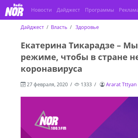
Новости
Дайджест
Программы
Реклам
Дайджест
Власть
Здоровье
Екатерина Тикарадзе – Мы
режиме, чтобы в стране 
коронавируса
27 февраля, 2020
1333
Ararat Tttyan