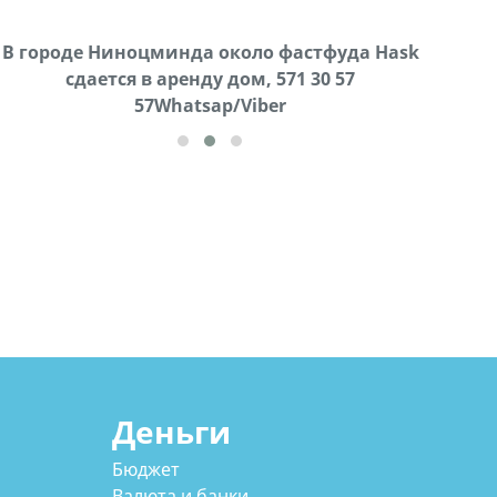
В городе Ниноцминда около фастфуда Hask
Продается машина марки Prado,571 30 57
Про
cдается в аренду дом, 571 30 57
57Whatsap/Viber
57Whatsap/Viber
Деньги
Бюджет
Валюта и банки