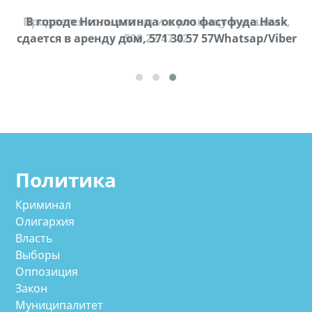
Продается соль оптом и в розницу в мешках,
В городе Ниноцминда около фастфуда Hask
cдается в аренду дом, 571 30 57 57Whatsap/Viber
500 22 47 42
Политика
Криминал
Олигархия
Власть
Выборы
Оппозиция
Закон
Муниципалитет