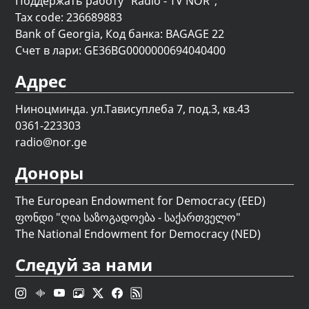
Поддержать работу "Radio - TV NOR";
Tax code: 236689883
Bank of Georgia, Код банка: BAGAGE 22
Счет в лари: GE36BG0000000694040400
Адрес
Ниноцминда. ул.Тависуплеба 7, под.3, кв.43
0361-223303
radio@nor.ge
Доноры
The European Endowment for Democracy (EED)
ფონდი "
ღია საზოგადოება - საქართველო
"
The National Endowment for Democracy (NED)
Следуй за нами