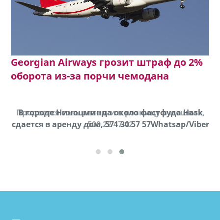
Georgian Airways грозит штраф до 2%
оборота из-за порчи чемодана
Продается соль оптом и в розницу в мешках,
В городе Ниноцминда около фастфуда Hask
cдается в аренду дом, 571 30 57 57Whatsap/Viber
500 22 47 42