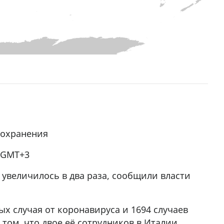
оохранения
0 GMT+3
 увеличилось в два раза, сообщили власти
х случая от коронавируса и 1694 случаев
том, что двое её сотрудников в Италии