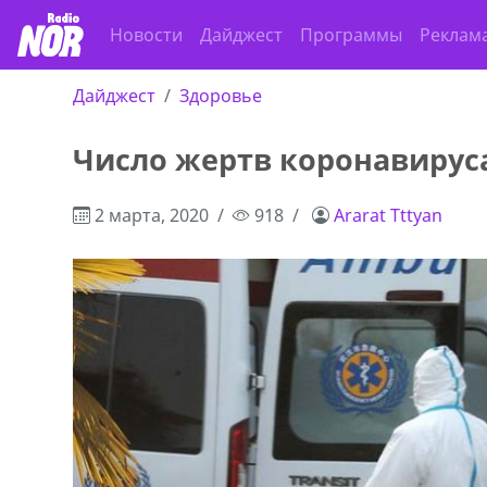
Новости
Дайджест
Программы
Реклам
Дайджест
Здоровье
Число жертв коронавирус
2 марта, 2020
918
Ararat Tttyan