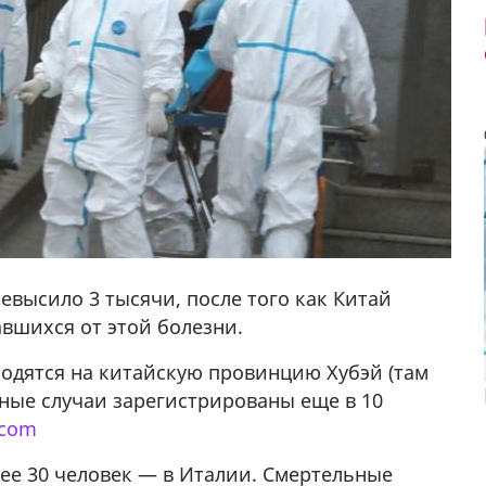
евысило 3 тысячи, после того как Китай
вшихся от этой болезни.
ходятся на китайскую провинцию Хубэй (там
ьные случаи зарегистрированы еще в 10
.com
лее 30 человек — в Италии. Смертельные
у в
В городе Ниноцминда около фастфуда Hask