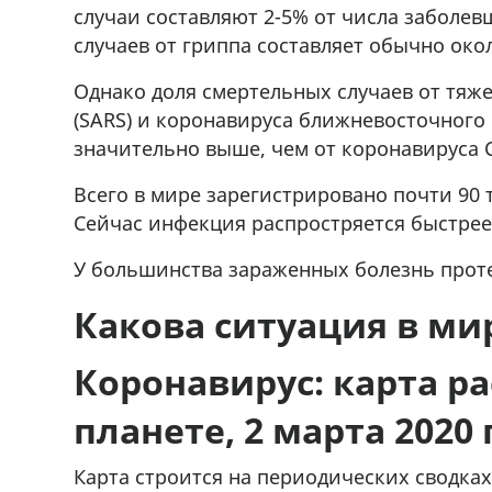
случаи составляют 2-5% от числа заболе
r
мешках, 500 22 47 42
случаев от гриппа составляет обычно око
Однако доля смертельных случаев от тяж
(SARS) и коронавируса ближневосточного
значительно выше, чем от коронавируса C
Всего в мире зарегистрировано почти 90 
Сейчас инфекция распростряется быстрее 
У большинства зараженных болезнь проте
Какова ситуация в ми
Коронавирус: карта р
планете, 2 марта 2020 г
Карта строится на периодических сводка