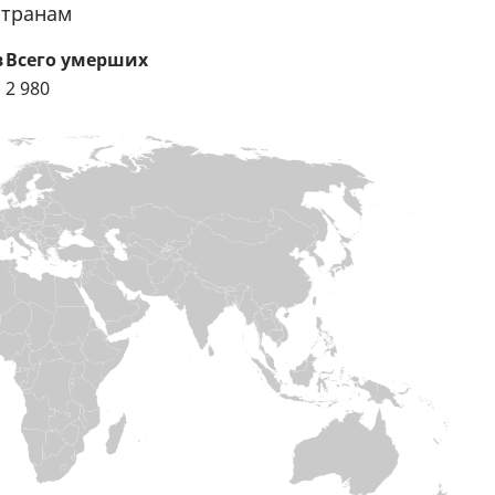
странам
в
Всего умерших
2 980