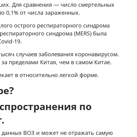
вших. Для сравнения — число смертельных
cдается в аренду дом, 571 30 57
57Whatsap/Viber
ло 0,1% от числа зараженных.
елого острого респираторного синдрома
 респираторного синдрома (MERS) была
ovid-19.
тысяч случаев заболевания коронавирусом.
за пределами Китая, чем в самом Китае.
кает в относительно легкой форме.
ре?
аспространения по
.
х данных ВOЗ и может не отражать самую