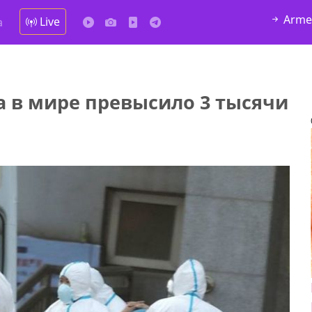
Arme
Live
а
а в мире превысило 3 тысячи