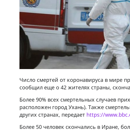
Число смертей от коронавируса в мире пр
сообщил еще о 42 жителях страны, сконча
Более 90% всех смертельных случаев при
расположен город Ухань). Также смертел
других странах, передает
https://www.bbc
Более 50 человек скончались в Иране, бо
ado,571 30 57
Продается соль оптом и в розниц