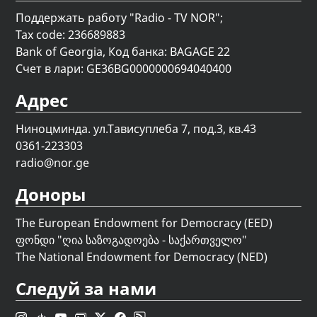
Поддержать работу "Radio - TV NOR";
Tax code: 236689883
Bank of Georgia, Код банка: BAGAGE 22
Счет в лари: GE36BG0000000694040400
Адрес
Ниноцминда. ул.Тависуплеба 7, под.3, кв.43
0361-223303
radio@nor.ge
Доноры
The European Endowment for Democracy (EED)
ფონდი "
ღია საზოგადოება - საქართველო
"
The National Endowment for Democracy (NED)
Следуй за нами