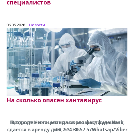
специалистов
06.05.2026 |
Новости
На сколько опасен хантавирус
Продается соль оптом и в розницу в мешках,
В городе Ниноцминда около фастфуда Hask
cдается в аренду дом, 571 30 57 57Whatsap/Viber
500 22 47 42