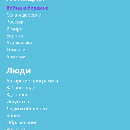
Война в Украине
Села и деревни
Росссия
В мире
Европа
Ахалкалаки
Тбилиси
Армения
Люди
Авторские программы
Забавы ради
Здоровье
Искусство
Люди и общество
Ковид
Образование
Религия