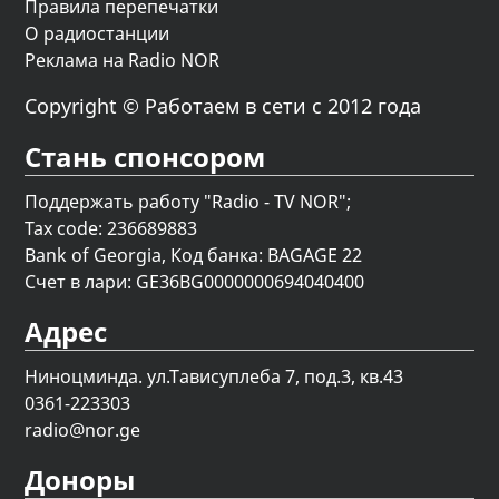
Правила перепечатки
О радиостанции
Реклама на Radio NOR
Copyright © Работаем в сети с 2012 года
Стань спонсором
Поддержать работу "Radio - TV NOR";
Tax code: 236689883
Bank of Georgia, Код банка: BAGAGE 22
Счет в лари: GE36BG0000000694040400
Адрес
Ниноцминда. ул.Тависуплеба 7, под.3, кв.43
0361-223303
radio@nor.ge
Доноры