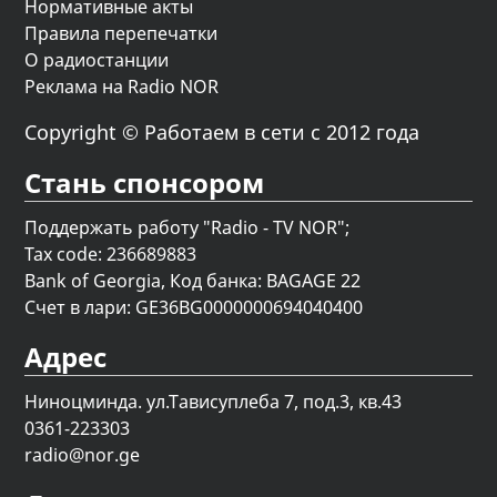
Нормативные акты
Правила перепечатки
О радиостанции
Реклама на Radio NOR
Copyright © Работаем в сети с 2012 года
Стань спонсором
Поддержать работу "Radio - TV NOR";
Tax code: 236689883
Bank of Georgia, Код банка: BAGAGE 22
Счет в лари: GE36BG0000000694040400
Адрес
Ниноцминда. ул.Тависуплеба 7, под.3, кв.43
0361-223303
radio@nor.ge