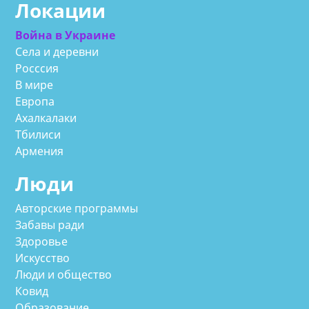
Локации
Война в Украине
Села и деревни
Росссия
В мире
Европа
Ахалкалаки
Тбилиси
Армения
Люди
Авторские программы
Забавы ради
Здоровье
Искусство
Люди и общество
Ковид
Образование