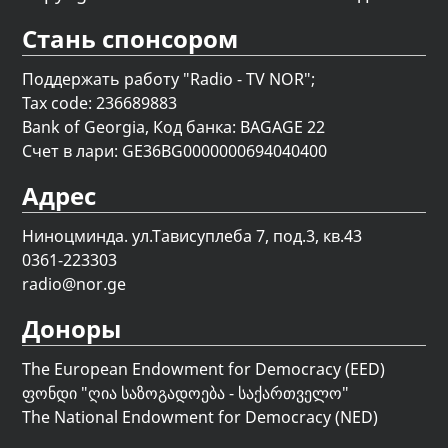
Стань спонсором
Поддержать работу "Radio - TV NOR";
Tax code: 236689883
Bank of Georgia, Код банка: BAGAGE 22
Счет в лари: GE36BG0000000694040400
Адрес
Ниноцминда. ул.Тависуплеба 7, под.3, кв.43
0361-223303
radio@nor.ge
Доноры
The European Endowment for Democracy (EED)
ფონდი "
ღია საზოგადოება - საქართველო
"
The National Endowment for Democracy (NED)