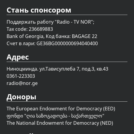
Стань спонсором
Поддержать работу "Radio - TV NOR";
Tax code: 236689883
Bank of Georgia, Код банка: BAGAGE 22
Счет в лари: GE36BG0000000694040400
Адрес
Ниноцминда. ул.Тависуплеба 7, под.3, кв.43
0361-223303
radio@nor.ge
Доноры
The European Endowment for Democracy (EED)
ფონდი "
ღია საზოგადოება - საქართველო
"
The National Endowment for Democracy (NED)