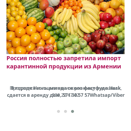
Россия полностью запретила импорт
карантинной продукции из Армении
Продается соль оптом и в розницу в мешках,
В городе Ниноцминда около фастфуда Hask
cдается в аренду дом, 571 30 57 57Whatsap/Viber
500 22 47 42