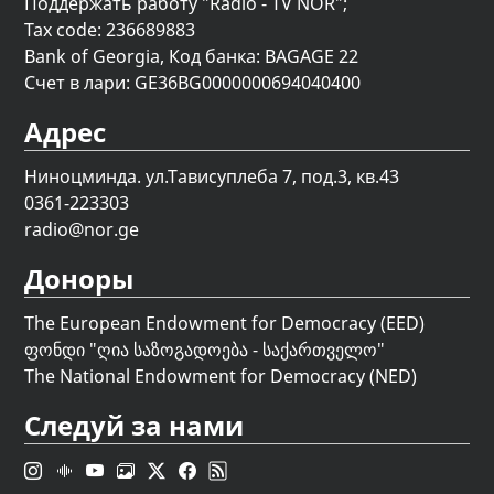
Поддержать работу "Radio - TV NOR";
Tax code: 236689883
Bank of Georgia, Код банка: BAGAGE 22
Счет в лари: GE36BG0000000694040400
Адрес
Ниноцминда. ул.Тависуплеба 7, под.3, кв.43
0361-223303
radio@nor.ge
Доноры
The European Endowment for Democracy (EED)
ფონდი "
ღია საზოგადოება - საქართველო
"
The National Endowment for Democracy (NED)
Следуй за нами