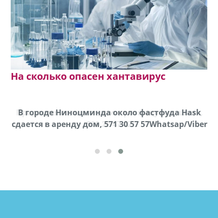
На сколько опасен хантавирус
Продается соль оптом и в розницу в мешках,
В городе Ниноцминда около фастфуда Hask
cдается в аренду дом, 571 30 57 57Whatsap/Viber
500 22 47 42