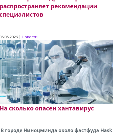
распространяет рекомендации
специалистов
06.05.2026 |
Новости
На сколько опасен хантавирус
В городе Ниноцминда около фастфуда Hask
Продается машина марки Prado,571 30 57
Про