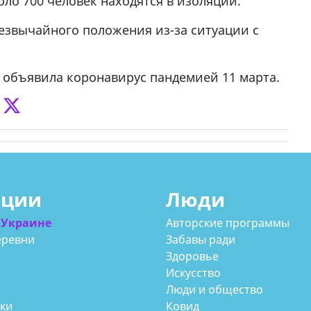
ло 700 человек находятся в изоляции.
езвычайного положения из-за ситуации с
 объявила коронавирус пандемией 11 марта.
ации
Люди
 Украине
Авторские программы
еревни
Забавы ради
Здоровье
Искусство
Люди и общество
аки
Ковид