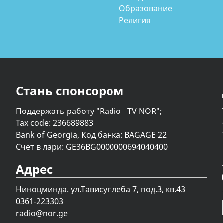
Образование
Религия
Стань спонсором
Поддержать работу "Radio - TV NOR";
Tax code: 236689883
Bank of Georgia, Код банка: BAGAGE 22
Счет в лари: GE36BG0000000694040400
Адрес
Ниноцминда. ул.Тависуплеба 7, под.3, кв.43
0361-223303
radio@nor.ge