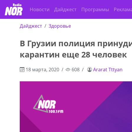
Новости
Дайджест
Программы
Реклам
Дайджест
Здоровье
В Грузии полиция принуд
карантин еще 28 человек
18 марта, 2020
608
Ararat Tttyan