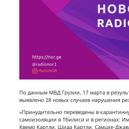
По данным МВД Грузии, 17 марта в резул
выявлено 28 новых случаев нарушения р
«Принудительно переведены в карантинн
самоизоляции в Тбилиси и в регионах: Им
ado,571 30 57
Продается соль оптом и в розниц
Квемо Картли, Шида Картли, Самцхе-Джав