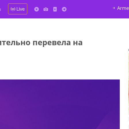
Arme
Live
а
ительно перевела на