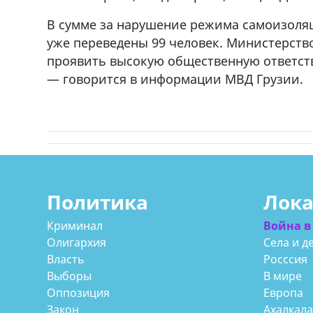
r
мешках, 500 22 47 42
В сумме за нарушение режима самоизоля
уже переведены 99 человек. Министерств
проявить высокую общественную ответст
— говорится в информации МВД Грузии.
Политика
Лок
Криминал
Война в
Олигархия
Села и д
Власть
Росссия
Выборы
В мире
Оппозиция
Европа
Закон
Ахалкал