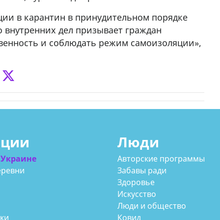
ции в карантин в принудительном порядке
о внутренних дел призывает граждан
венность и соблюдать режим самоизоляции»,
ации
Люди
 Украине
Авторские программы
еревни
Забавы ради
Здоровье
Искусство
Люди и общество
аки
Ковид