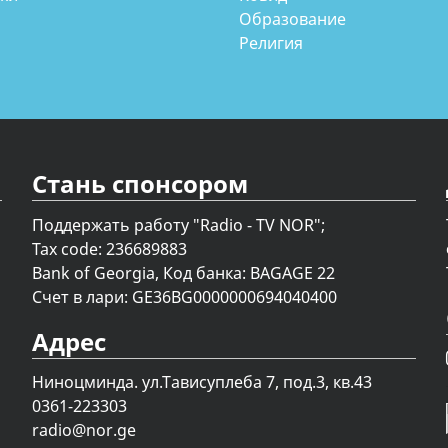
Образование
Религия
Стань спонсором
Поддержать работу "Radio - TV NOR";
Tax code: 236689883
Bank of Georgia, Код банка: BAGAGE 22
Счет в лари: GE36BG0000000694040400
Адрес
Ниноцминда. ул.Тависуплеба 7, под.3, кв.43
0361-223303
radio@nor.ge