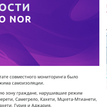
ьтате совместного мониторинга было
ежима самоизоляции.
ую зону граждане, нарушившие режим
ерети, Самегрело, Кахети, Мцхета-Мтианети,
у в
ахети, Гурия и Аджария.