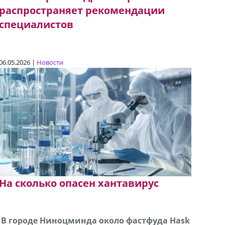
распространяет рекомендации
специалистов
06.05.2026 |
Новости
На сколько опасен хантавирус
В городе Ниноцминда около фастфуда Hask
Продается машина марки Prado,571 30 57
Про